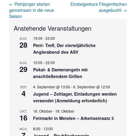
Artikel-
←
Petrijünger starten
Einsteigerkurs Fliegenfischen
gemeinsam in die neue
ausgebucht
→
Navigation
Saison
Anstehende Veranstaltungen
19:00
-
23:00
AUG.
28
Petri- Treff, Der vierteljährliche
Anglerabend des ASV
15:00
-
22:00
AUG.
29
Pokal- & Damenangeln mit
anschließendem Grillen
4. September @ 13:00
-
6. September @ 12:00
SEP.
4
Jugend – Zeltlager, Einladungen werden
versendet (Anmeldung erforderlich)
16. Oktober
-
18. Oktober
OKT.
16
Fettmarkt in Metelen – Arbeitseinsatz 3
8:00
-
13:00
NOV.
7
Jugend – Raubfischangeln