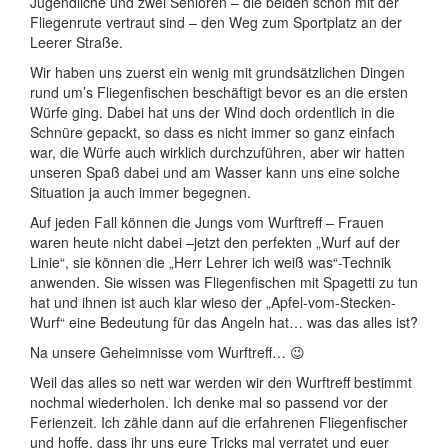
Jugendliche und zwei Senioren – die beiden schon mit der
Fliegenrute vertraut sind – den Weg zum Sportplatz an der
Leerer Straße.
Wir haben uns zuerst ein wenig mit grundsätzlichen Dingen
rund um’s Fliegenfischen beschäftigt bevor es an die ersten
Würfe ging. Dabei hat uns der Wind doch ordentlich in die
Schnüre gepackt, so dass es nicht immer so ganz einfach
war, die Würfe auch wirklich durchzuführen, aber wir hatten
unseren Spaß dabei und am Wasser kann uns eine solche
Situation ja auch immer begegnen.
Auf jeden Fall können die Jungs vom Wurftreff – Frauen
waren heute nicht dabei –jetzt den perfekten „Wurf auf der
Linie“, sie können die „Herr Lehrer ich weiß was“-Technik
anwenden. Sie wissen was Fliegenfischen mit Spagetti zu tun
hat und ihnen ist auch klar wieso der „Apfel-vom-Stecken-
Wurf“ eine Bedeutung für das Angeln hat… was das alles ist?
Na unsere Geheimnisse vom Wurftreff… 😉
Weil das alles so nett war werden wir den Wurftreff bestimmt
nochmal wiederholen. Ich denke mal so passend vor der
Ferienzeit. Ich zähle dann auf die erfahrenen Fliegenfischer
und hoffe, dass ihr uns eure Tricks mal verratet und euer