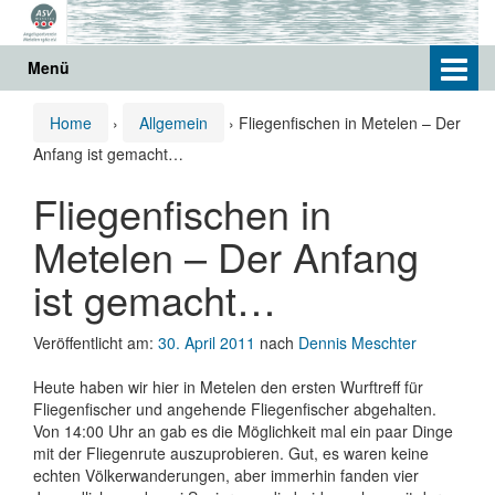
Springe
Zum
zum
Hauptmenü
Inhalt
springen
Menü
Home
›
Allgemein
›
Fliegenfischen in Metelen – Der
Anfang ist gemacht…
Fliegenfischen in
Metelen – Der Anfang
ist gemacht…
Veröffentlicht am:
30. April 2011
nach
Dennis Meschter
Heute haben wir hier in Metelen den ersten Wurftreff für
Fliegenfischer und angehende Fliegenfischer abgehalten.
Von 14:00 Uhr an gab es die Möglichkeit mal ein paar Dinge
mit der Fliegenrute auszuprobieren. Gut, es waren keine
echten Völkerwanderungen, aber immerhin fanden vier