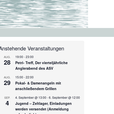
Anstehende Veranstaltungen
19:00
-
23:00
AUG.
28
Petri- Treff, Der vierteljährliche
Anglerabend des ASV
15:00
-
22:00
AUG.
29
Pokal- & Damenangeln mit
anschließendem Grillen
4. September @ 13:00
-
6. September @ 12:00
SEP.
4
Jugend – Zeltlager, Einladungen
werden versendet (Anmeldung