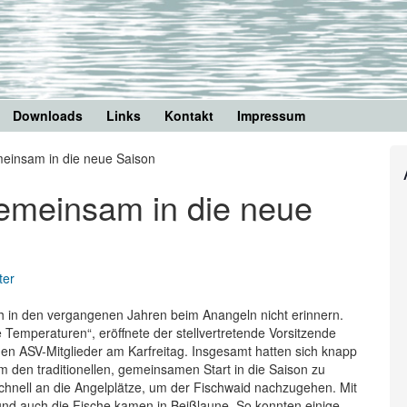
Downloads
Links
Kontakt
Impressum
meinsam in die neue Saison
gemeinsam in die neue
ter
ch in den vergangenen Jahren beim Anangeln nicht erinnern.
ge Temperaturen“, eröffnete der stellvertretende Vorsitzende
n ASV-Mitglieder am Karfreitag. Insgesamt hatten sich knapp
en traditionellen, gemeinsamen Start in die Saison zu
hnell an die Angelplätze, um der Fischwaid nachzugehen. Mit
nd auch die Fische kamen in Beißlaune. So konnten einige