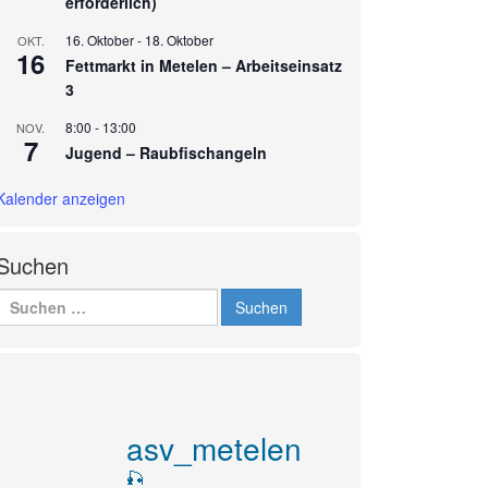
erforderlich)
16. Oktober
-
18. Oktober
OKT.
16
Fettmarkt in Metelen – Arbeitseinsatz
3
8:00
-
13:00
NOV.
7
Jugend – Raubfischangeln
Kalender anzeigen
Suchen
Suchen
nach:
asv_metelen
🎣