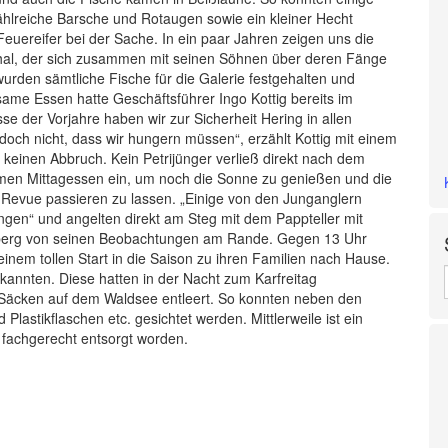
zählreiche Barsche und Rotaugen sowie ein kleiner Hecht
Feuereifer bei der Sache. In ein paar Jahren zeigen uns die
phal, der sich zusammen mit seinen Söhnen über deren Fänge
den sämtliche Fische für die Galerie festgehalten und
ame Essen hatte Geschäftsführer Ingo Kottig bereits im
se der Vorjahre haben wir zur Sicherheit Hering in allen
doch nicht, dass wir hungern müssen“, erzählt Kottig mit einem
einen Abbruch. Kein Petrijünger verließ direkt nach dem
men Mittagessen ein, um noch die Sonne zu genießen und die
Revue passieren zu lassen. „Einige von den Junganglern
gen“ und angelten direkt am Steg mit dem Pappteller mit
omberg von seinen Beobachtungen am Rande. Gegen 13 Uhr
 einem tollen Start in die Saison zu ihren Familien nach Hause.
annten. Diese hatten in der Nacht zum Karfreitag
n Säcken auf dem Waldsee entleert. So konnten neben den
lastikflaschen etc. gesichtet werden. Mittlerweile ist ein
 fachgerecht entsorgt worden.