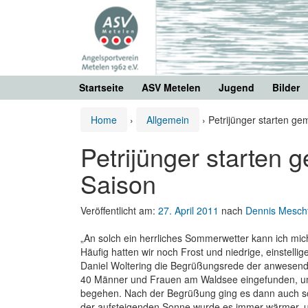
Springe
Zum
zum
Hauptmenü
Inhalt
springen
Startseite
ASV Metelen
Jugend
Bilder
Home
›
Allgemein
›
Petrijünger starten ge
Petrijünger starten 
Saison
Veröffentlicht am:
27. April 2011
nach
Dennis Mesch
„An solch ein herrliches Sommerwetter kann ich mi
Häufig hatten wir noch Frost und niedrige, einstelli
Daniel Woltering die Begrüßungsrede der anwesende
40 Männer und Frauen am Waldsee eingefunden, um d
begehen. Nach der Begrüßung ging es dann auch sc
der aufsteigenden Sonne wurde es immer wärmer, u