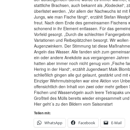
stattliche Brachsen, auch bekannt als „Klodeckel“, 
überlistet werden. „Vor allem der Nachwuchs ist mit 
Jungs, wie man Fische fängt“, erzählt Stefan West
freut. Nach dem Ende des gemeinsamen Fischens wur
schonend in ihr Element entlassen. Für das gemeins
Vorfeld gesorgt. „Durch die schlechten Fangergebnis
Variationen und Reibeplätzchen besorgt. Wir wollen 
Augenzwinkern. Der Stimmung tat diese Maßnahme k
Angeln das Wasser. Alle fanden sich zum gemeinsa
ein oder andere Anekdote aus vergangenen Jahren 
hatten aber immer noch nicht genug vom „Fische fan
Hering in der Hand“, erzählt Jugendwart Maik Bl
schließlich gingen alle gut gelaunt, gestärkt und mit
Einziger Wehrmutstropfen war eine Aktion von Unbek
offensichtlich den Inhalt von zwei oder mehr gelbe
Fischen und Wasservögeln auch leere Tetrapaks und P
Großteil des Mülls bereits wieder eingesammelt und
Hier geht´s zu den Bildern vom Saisonstart
Teilen mit:
WhatsApp
Facebook
E-Mail