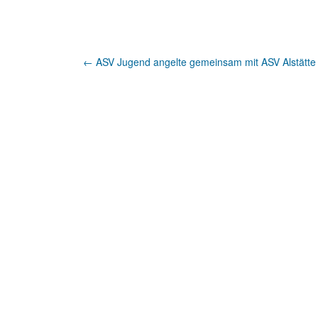
Artikel-
←
ASV Jugend angelte gemeinsam mit ASV Alstätte
Navigation