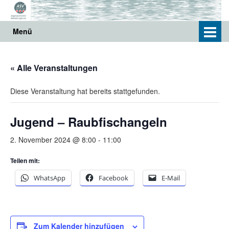
Springe
Zum
zum
Hauptmenü
Inhalt
springen
Menü
« Alle Veranstaltungen
Diese Veranstaltung hat bereits stattgefunden.
Jugend – Raubfischangeln
2. November 2024 @ 8:00
-
11:00
Teilen mit:
WhatsApp
Facebook
E-Mail
Zum Kalender hinzufügen