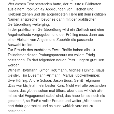
Wer diesen Test bestanden hatte, der musste 6 Bildkarten
aus einem Pool von 42 Abbildungen von Fischen und
Krebsen ziehen und die abgebildeten Tiere mit dem richtigen
Namen ansprechen, bevor es dann mit der praktischen
Geräteprüfung weiterging.
In der praktischen Geräteprüfung wird ein Zielfisch und eine
Angelmethode vorgegeben und der Prüfling muss dann aus
einer Vielzahl von Angeln und Zubehör die passende
Auswahl treffen.
Zur Freude des Ausbilders Erwin Rießle haben alle 10
Teilnehmer diesen Prüfungsparcours mit vollem Erfolg
bestanden. Es darf folgenden neuen Petri Jüngern gratuliert
werden:
Wilhelm Rößmann, Simon Rößmann, Michael Hüning, Klaus
Geisler, Tim Duesmann-Artmann, Marius Klockenkemper,
Uwe Hüning, André Schaar, Jason Buss, Gerrit Telgmann
„Das war bis jetzt mein bester Kurs. Nicht weil alle bestanden
haben, das gibt es schon mal öfters, aber dass wirklich alle
mit so viel Engagement dabei sind, das habe ich so noch nie
gesehen.“, so Rießle voller Freude und weiter „Alle haben
hart dafür gearbeitet und es auch wirklich verdient zu
bestehen.“