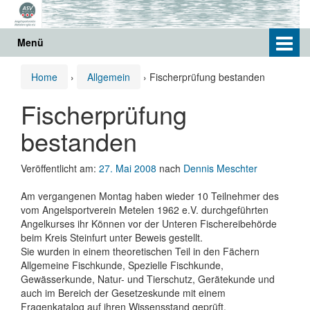
Springe
Zum
zum
Hauptmenü
Inhalt
springen
Menü
Home
›
Allgemein
›
Fischerprüfung bestanden
Fischerprüfung
bestanden
Veröffentlicht am:
27. Mai 2008
nach
Dennis Meschter
Am vergangenen Montag haben wieder 10 Teilnehmer des
vom Angelsportverein Metelen 1962 e.V. durchgeführten
Angelkurses ihr Können vor der Unteren Fischereibehörde
beim Kreis Steinfurt unter Beweis gestellt.
Sie wurden in einem theoretischen Teil in den Fächern
Allgemeine Fischkunde, Spezielle Fischkunde,
Gewässerkunde, Natur- und Tierschutz, Gerätekunde und
auch im Bereich der Gesetzeskunde mit einem
Fragenkatalog auf ihren Wissensstand geprüft.