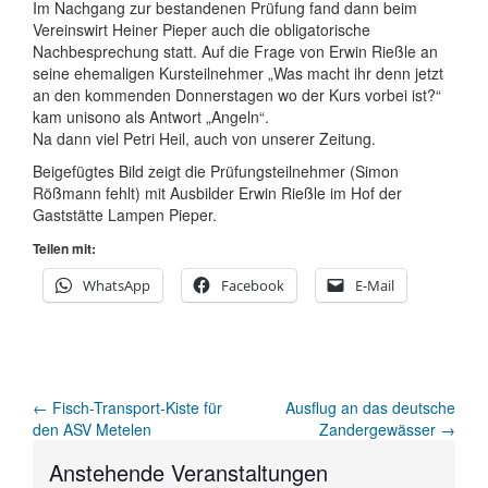
Im Nachgang zur bestandenen Prüfung fand dann beim
Vereinswirt Heiner Pieper auch die obligatorische
Nachbesprechung statt. Auf die Frage von Erwin Rießle an
seine ehemaligen Kursteilnehmer „Was macht ihr denn jetzt
an den kommenden Donnerstagen wo der Kurs vorbei ist?“
kam unisono als Antwort „Angeln“.
Na dann viel Petri Heil, auch von unserer Zeitung.
Beigefügtes Bild zeigt die Prüfungsteilnehmer (Simon
Rößmann fehlt) mit Ausbilder Erwin Rießle im Hof der
Gaststätte Lampen Pieper.
Teilen mit:
WhatsApp
Facebook
E-Mail
Artikel-
←
Fisch-Transport-Kiste für
Ausflug an das deutsche
den ASV Metelen
Zandergewässer
→
Navigation
Anstehende Veranstaltungen