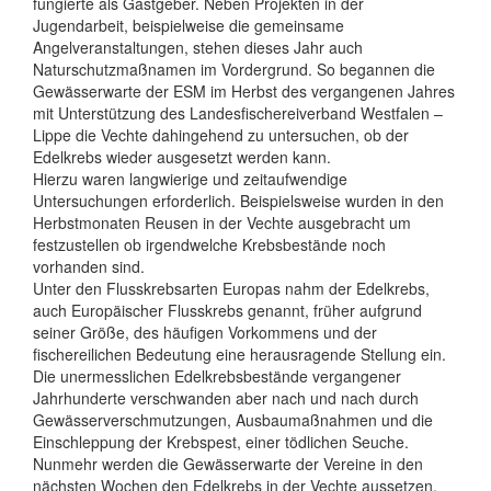
fungierte als Gastgeber. Neben Projekten in der
Jugendarbeit, beispielweise die gemeinsame
Angelveranstaltungen, stehen dieses Jahr auch
Naturschutzmaßnamen im Vordergrund. So begannen die
Gewässerwarte der ESM im Herbst des vergangenen Jahres
mit Unterstützung des Landesfischereiverband Westfalen –
Lippe die Vechte dahingehend zu untersuchen, ob der
Edelkrebs wieder ausgesetzt werden kann.
Hierzu waren langwierige und zeitaufwendige
Untersuchungen erforderlich. Beispielsweise wurden in den
Herbstmonaten Reusen in der Vechte ausgebracht um
festzustellen ob irgendwelche Krebsbestände noch
vorhanden sind.
Unter den Flusskrebsarten Europas nahm der Edelkrebs,
auch Europäischer Flusskrebs genannt, früher aufgrund
seiner Größe, des häufigen Vorkommens und der
fischereilichen Bedeutung eine herausragende Stellung ein.
Die unermesslichen Edelkrebsbestände vergangener
Jahrhunderte verschwanden aber nach und nach durch
Gewässerverschmutzungen, Ausbaumaßnahmen und die
Einschleppung der Krebspest, einer tödlichen Seuche.
Nunmehr werden die Gewässerwarte der Vereine in den
nächsten Wochen den Edelkrebs in der Vechte aussetzen.