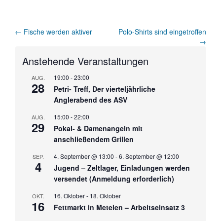
Artikel-
←
Fische werden aktiver
Polo-Shirts sind eingetroffen
→
Navigation
Anstehende Veranstaltungen
19:00
-
23:00
AUG.
28
Petri- Treff, Der vierteljährliche
Anglerabend des ASV
15:00
-
22:00
AUG.
29
Pokal- & Damenangeln mit
anschließendem Grillen
4. September @ 13:00
-
6. September @ 12:00
SEP.
4
Jugend – Zeltlager, Einladungen werden
versendet (Anmeldung erforderlich)
16. Oktober
-
18. Oktober
OKT.
16
Fettmarkt in Metelen – Arbeitseinsatz 3