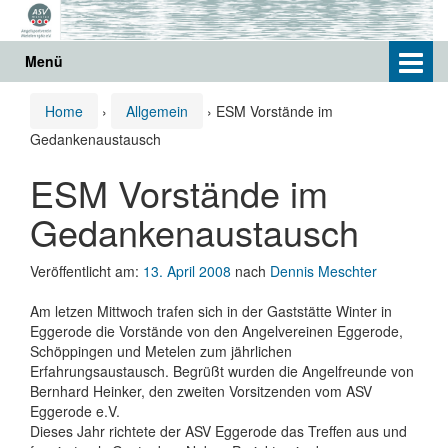
Springe
Zum
zum
Hauptmenü
Inhalt
springen
Menü
Home
›
Allgemein
›
ESM Vorstände im
Gedankenaustausch
ESM Vorstände im
Gedankenaustausch
Veröffentlicht am:
13. April 2008
nach
Dennis Meschter
Am letzen Mittwoch trafen sich in der Gaststätte Winter in
Eggerode die Vorstände von den Angelvereinen Eggerode,
Schöppingen und Metelen zum jährlichen
Erfahrungsaustausch. Begrüßt wurden die Angelfreunde von
Bernhard Heinker, den zweiten Vorsitzenden vom ASV
Eggerode e.V.
Dieses Jahr richtete der ASV Eggerode das Treffen aus und