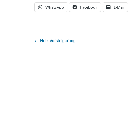
WhatsApp
Facebook
E-Mail
Artikel-
←
Holz-Versteigerung
Navigation