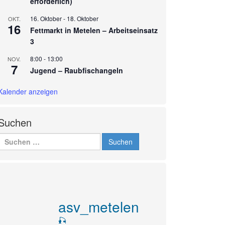
erforderlich)
16. Oktober
-
18. Oktober
OKT.
16
Fettmarkt in Metelen – Arbeitseinsatz
3
8:00
-
13:00
NOV.
7
Jugend – Raubfischangeln
Kalender anzeigen
Suchen
Suchen
nach:
asv_metelen
🎣