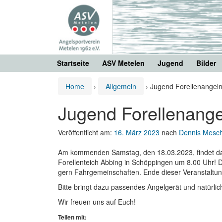
Springe
Zum
zum
Hauptmenü
Inhalt
springen
Startseite
ASV Metelen
Jugend
Bilder
Home
›
Allgemein
›
Jugend Forellenangel
Jugend Forellenang
Veröffentlicht am:
16. März 2023
nach
Dennis Mesch
Am kommenden Samstag, den 18.03.2023, findet das 
Forellenteich Abbing in Schöppingen um 8.00 Uhr! D
gern Fahrgemeinschaften. Ende dieser Veranstaltun
Bitte bringt dazu passendes Angelgerät und natürl
Wir freuen uns auf Euch!
Teilen mit: