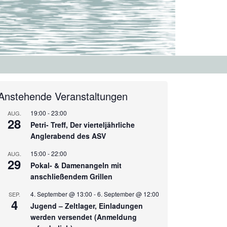
Anstehende Veranstaltungen
19:00
-
23:00
AUG.
28
Petri- Treff, Der vierteljährliche
Anglerabend des ASV
15:00
-
22:00
AUG.
29
Pokal- & Damenangeln mit
anschließendem Grillen
4. September @ 13:00
-
6. September @ 12:00
SEP.
4
Jugend – Zeltlager, Einladungen
werden versendet (Anmeldung