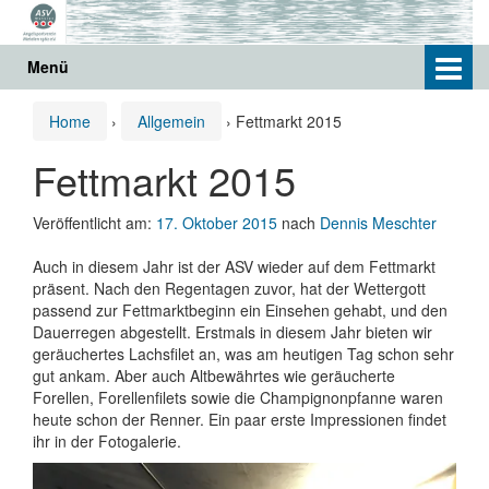
Springe
Zum
zum
Hauptmenü
Inhalt
springen
Menü
Home
›
Allgemein
›
Fettmarkt 2015
Fettmarkt 2015
Veröffentlicht am:
17. Oktober 2015
nach
Dennis Meschter
Auch in diesem Jahr ist der ASV wieder auf dem Fettmarkt
präsent. Nach den Regentagen zuvor, hat der Wettergott
passend zur Fettmarktbeginn ein Einsehen gehabt, und den
Dauerregen abgestellt. Erstmals in diesem Jahr bieten wir
geräuchertes Lachsfilet an, was am heutigen Tag schon sehr
gut ankam. Aber auch Altbewährtes wie geräucherte
Forellen, Forellenfilets sowie die Champignonpfanne waren
heute schon der Renner. Ein paar erste Impressionen findet
ihr in der Fotogalerie.