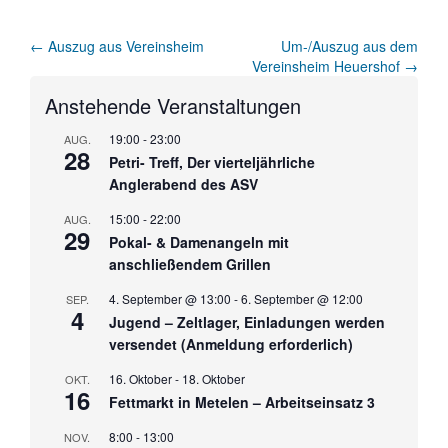
Artikel-
←
Auszug aus Vereinsheim
Um-/Auszug aus dem
Vereinsheim Heuershof
→
Navigation
Anstehende Veranstaltungen
19:00
-
23:00
AUG.
28
Petri- Treff, Der vierteljährliche
Anglerabend des ASV
15:00
-
22:00
AUG.
29
Pokal- & Damenangeln mit
anschließendem Grillen
4. September @ 13:00
-
6. September @ 12:00
SEP.
4
Jugend – Zeltlager, Einladungen werden
versendet (Anmeldung erforderlich)
16. Oktober
-
18. Oktober
OKT.
16
Fettmarkt in Metelen – Arbeitseinsatz 3
8:00
-
13:00
NOV.