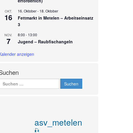
erforderlich)
16. Oktober
-
18. Oktober
OKT.
16
Fettmarkt in Metelen – Arbeitseinsatz
3
8:00
-
13:00
NOV.
7
Jugend – Raubfischangeln
Kalender anzeigen
Suchen
Suchen
nach:
asv_metelen
🎣