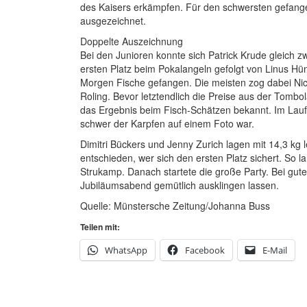
des Kaisers erkämpfen. Für den schwersten gefang
ausgezeichnet.
Doppelte Auszeichnung
Bei den Junioren konnte sich Patrick Krude gleich z
ersten Platz beim Pokalangeln gefolgt von Linus 
Morgen Fische gefangen. Die meisten zog dabei Nico
Roling. Bevor letztendlich die Preise aus der Tom
das Ergebnis beim Fisch-Schätzen bekannt. Im Lauf
schwer der Karpfen auf einem Foto war.
Dimitri Bückers und Jenny Zurich lagen mit 14,3 kg l
entschieden, wer sich den ersten Platz sichert. So l
Strukamp. Danach startete die große Party. Bei gute
Jubiläumsabend gemütlich ausklingen lassen.
Quelle: Münstersche Zeitung/Johanna Buss
Teilen mit:
WhatsApp
Facebook
E-Mail