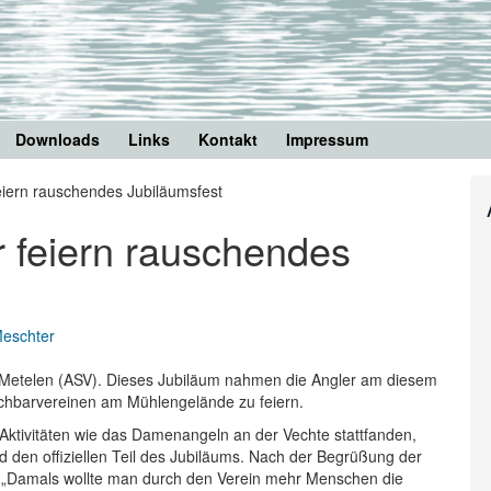
Downloads
Links
Kontakt
Impressum
eiern rauschendes Jubiläumsfest
 feiern rauschendes
Meschter
in Metelen (ASV). Dieses Jubiläum nahmen die Angler am diesem
hbarvereinen am Mühlengelände zu feiern.
tivitäten wie das Damenangeln an der Vechte stattfanden,
 den offiziellen Teil des Jubiläums. Nach der Begrüßung der
k: „Damals wollte man durch den Verein mehr Menschen die