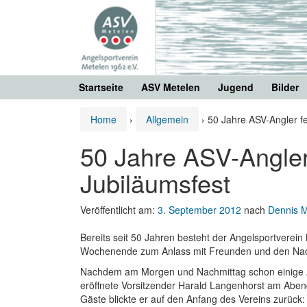
Springe
Zum
zum
Hauptmenü
Inhalt
springen
Startseite
ASV Metelen
Jugend
Bilder
Home
›
Allgemein
›
50 Jahre ASV-Angler f
50 Jahre ASV-Angler
Jubiläumsfest
Veröffentlicht am:
3. September 2012
nach
Dennis 
Bereits seit 50 Jahren besteht der Angelsportvere
Wochenende zum Anlass mit Freunden und den Nac
Nachdem am Morgen und Nachmittag schon einige Ak
eröffnete Vorsitzender Harald Langenhorst am Abend
Gäste blickte er auf den Anfang des Vereins zurüc