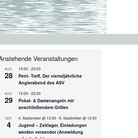
Anstehende Veranstaltungen
19:00
-
23:00
AUG.
28
Petri- Treff, Der vierteljährliche
Anglerabend des ASV
15:00
-
22:00
AUG.
29
Pokal- & Damenangeln mit
anschließendem Grillen
4. September @ 13:00
-
6. September @ 12:00
SEP.
4
Jugend – Zeltlager, Einladungen
werden versendet (Anmeldung