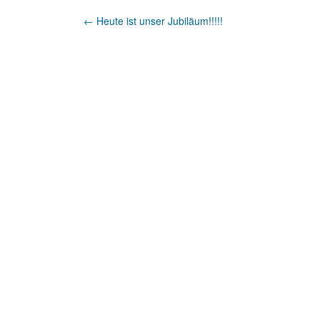
Artikel-
←
Heute ist unser Jubiläum!!!!!
Navigation