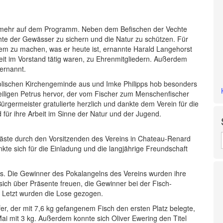
it mehr auf dem Programm. Neben dem Befischen der Vechte
hte der Gewässer zu sichern und die Natur zu schützen. Für
em zu machen, was er heute ist, ernannte Harald Langehorst
eit im Vorstand tätig waren, zu Ehrenmitgliedern. Außerdem
ernannt.
olischen Kirchengeminde aus und Imke Philipps hob besonders
eiligen Petrus hervor, der vom Fischer zum Menschenfischer
ürgermeister gratulierte herzlich und dankte dem Verein für die
ür ihre Arbeit im Sinne der Natur und der Jugend.
 Gäste durch den Vorsitzenden des Vereins in Chateau-Renard
te sich für die Einladung und die langjährige Freundschaft
ms. Die Gewinner des Pokalangelns des Vereins wurden ihre
ich über Präsente freuen, die Gewinner bei der Fisch-
 Letzt wurden die Lose gezogen.
er, der mit 7,6 kg gefangenem Fisch den ersten Platz belegte,
Mai mit 3 kg. Außerdem konnte sich Oliver Ewering den Titel