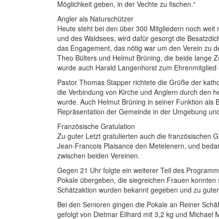
Möglichkeit geben, in der Vechte zu fischen.“
Angler als Naturschützer
Heute steht bei den über 300 Mitgliedern noch we
und des Waldsees, wird dafür gesorgt die Besatzdic
das Engagement, das nötig war um den Verein zu d
Theo Bülters und Helmut Brüning, die beide lange Z
wurde auch Harald Langenhorst zum Ehrenmitglied 
Pastor Thomas Stapper richtete die Grüße der kath
die Verbindung von Kirche und Anglern durch den h
wurde. Auch Helmut Brüning in seiner Funktion als B
Repräsentation der Gemeinde in der Umgebung und f
Französische Gratulation
Zu guter Letzt gratulierten auch die französischen
Jean-Francois Plaisance den Metelenern, und bedank
zwischen beiden Vereinen.
Gegen 21 Uhr folgte ein weiterer Teil des Program
Pokale übergeben, die siegreichen Frauen konnten s
Schätzaktion wurden bekannt gegeben und zu guter
Bei den Senioren gingen die Pokale an Reiner Schäf
gefolgt von Dietmar Eilhard mit 3,2 kg und Michael 