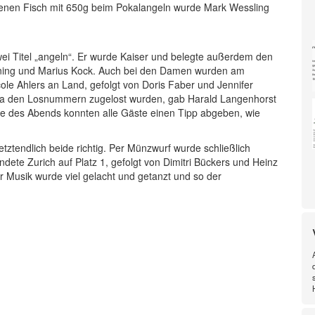
enen Fisch mit 650g beim Pokalangeln wurde Mark Wessling
wei Titel „angeln“. Er wurde Kaiser und belegte außerdem den
Hüning und Marius Kock. Auch bei den Damen wurden am
le Ahlers an Land, gefolgt von Doris Faber und Jennifer
bola den Losnummern zugelost wurden, gab Harald Langenhorst
e des Abends konnten alle Gäste einen Tipp abgeben, wie
etztendlich beide richtig. Per Münzwurf wurde schließlich
andete Zurich auf Platz 1, gefolgt von Dimitri Bückers und Heinz
r Musik wurde viel gelacht und getanzt und so der