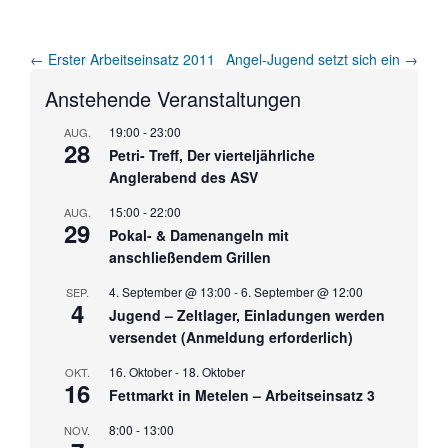
Artikel-
←
Erster Arbeitseinsatz 2011
Angel-Jugend setzt sich ein
→
Navigation
Anstehende Veranstaltungen
19:00
-
23:00
AUG.
28
Petri- Treff, Der vierteljährliche
Anglerabend des ASV
15:00
-
22:00
AUG.
29
Pokal- & Damenangeln mit
anschließendem Grillen
4. September @ 13:00
-
6. September @ 12:00
SEP.
4
Jugend – Zeltlager, Einladungen werden
versendet (Anmeldung erforderlich)
16. Oktober
-
18. Oktober
OKT.
16
Fettmarkt in Metelen – Arbeitseinsatz 3
8:00
-
13:00
NOV.