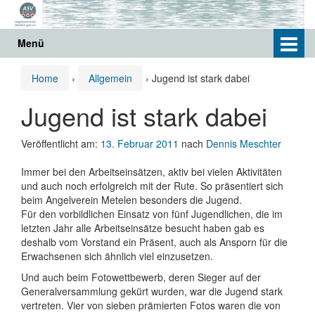
Springe
Zum
zum
Hauptmenü
Inhalt
springen
Menü
Home
›
Allgemein
›
Jugend ist stark dabei
Jugend ist stark dabei
Veröffentlicht am:
13. Februar 2011
nach
Dennis Meschter
Immer bei den Arbeitseinsätzen, aktiv bei vielen Aktivitäten
und auch noch erfolgreich mit der Rute. So präsentiert sich
beim Angelverein Metelen besonders die Jugend.
Für den vorbildlichen Einsatz von fünf Jugendlichen, die im
letzten Jahr alle Arbeitseinsätze besucht haben gab es
deshalb vom Vorstand ein Präsent, auch als Ansporn für die
Erwachsenen sich ähnlich viel einzusetzen.
Und auch beim Fotowettbewerb, deren Sieger auf der
Generalversammlung gekürt wurden, war die Jugend stark
vertreten. Vier von sieben prämierten Fotos waren die von