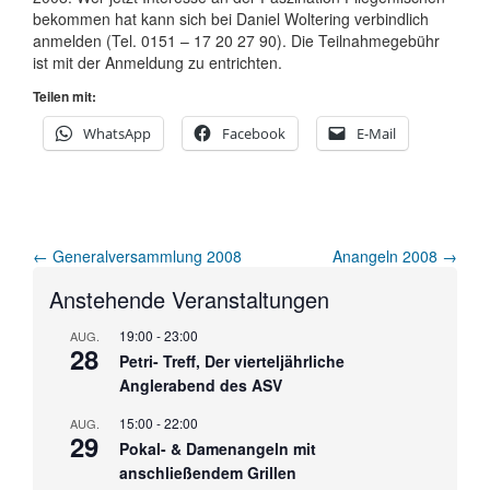
bekommen hat kann sich bei Daniel Woltering verbindlich
anmelden (Tel. 0151 – 17 20 27 90). Die Teilnahmegebühr
ist mit der Anmeldung zu entrichten.
Teilen mit:
WhatsApp
Facebook
E-Mail
Artikel-
←
Generalversammlung 2008
Anangeln 2008
→
Navigation
Anstehende Veranstaltungen
19:00
-
23:00
AUG.
28
Petri- Treff, Der vierteljährliche
Anglerabend des ASV
15:00
-
22:00
AUG.
29
Pokal- & Damenangeln mit
anschließendem Grillen