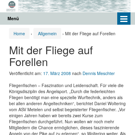
Springe
Zum
zum
Hauptmenü
Inhalt
springen
Menü
Home
›
Allgemein
›
Mit der Fliege auf Forellen
Mit der Fliege auf
Forellen
Veröffentlicht am:
17. März 2008
nach
Dennis Meschter
Fliegenfischen – Faszination und Leidenschaft. Für viele die
Königsdisziplin des Angelsport. „Durch die federleichten
Fliegen benötigt man eine spezielle Wurftechnik, anders als
bei allen anderen Angeltechniken“, berichtet Daniel Woltering
vom ASV Metelen und selbst begeisterter Fliegenfischer. „Vor
einigen Jahren haben wir bereits zwei Kurse zum
Fliegenfischen durchgeführt. Nun wollen wir noch mehr
Mitgliedern die Chance ermöglichen, dieses faszinierende
Angeln von der Pike auf zu erlernen“, so Woltering weiter. Als