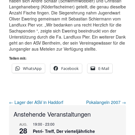
haben sich Andre Schaar (Schwimmwobbler) und Christian
Langehaneberg (Köderfischeimer) geteilt, die genau dieselbe
Anzahl Fische fingen. Die Siegerehrung nahm Jugendwart
Oliver Ewering gemeinsam mit Sebastian Schiermann vom
Landfuxx Pier vor. „Wir bedanken uns recht Herzlich für die
Sachspenden “, zeigte sich Ewering beeindruckt von der
Unterstützung durch die Fa. Landfuxx Pier. Ein weiterer Dank
geht an den ASV Bentheim, der sein Vereinsgewässer für die
Jungangler aus Metelen zur Verfügung stellte.
Teilen mit:
WhatsApp
Facebook
E-Mail
Artikel-
←
Lager der ASV in Haddorf
Pokalangeln 2007
→
Navigation
Anstehende Veranstaltungen
19:00
-
23:00
AUG.
28
Petri- Treff, Der vierteljährliche