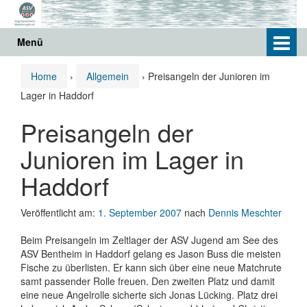
Springe
Zum
zum
Hauptmenü
Inhalt
springen
Menü
Home
›
Allgemein
›
Preisangeln der Junioren im
Lager in Haddorf
Preisangeln der
Junioren im Lager in
Haddorf
Veröffentlicht am:
1. September 2007
nach
Dennis Meschter
Beim Preisangeln im Zeltlager der ASV Jugend am See des
ASV Bentheim in Haddorf gelang es Jason Buss die meisten
Fische zu überlisten. Er kann sich über eine neue Matchrute
samt passender Rolle freuen. Den zweiten Platz und damit
eine neue Angelrolle sicherte sich Jonas Lücking. Platz drei