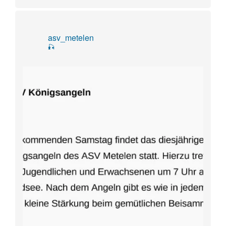
asv_metelen
🎣