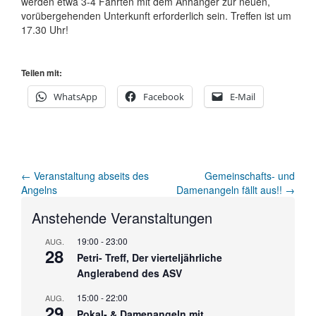
werden etwa 3-4 Fahrten mit dem Anhänger zur neuen,
vorübergehenden Unterkunft erforderlich sein. Treffen ist um
17.30 Uhr!
Teilen mit:
WhatsApp
Facebook
E-Mail
Artikel-
←
Veranstaltung abseits des
Gemeinschafts- und
Angelns
Damenangeln fällt aus!!
→
Navigation
Anstehende Veranstaltungen
19:00
-
23:00
AUG.
28
Petri- Treff, Der vierteljährliche
Anglerabend des ASV
15:00
-
22:00
AUG.
29
Pokal- & Damenangeln mit