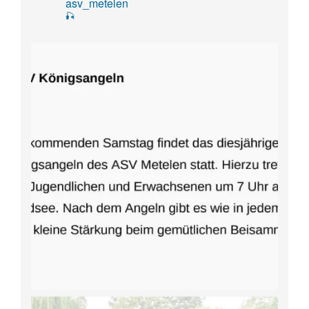
asv_metelen
🎣