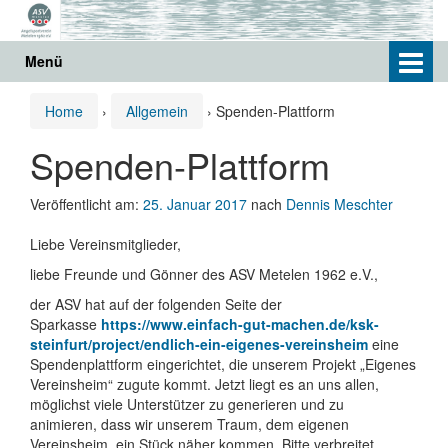
Springe
Zum
zum
Hauptmenü
Inhalt
springen
Menü
Home
›
Allgemein
›
Spenden-Plattform
Spenden-Plattform
Veröffentlicht am:
25. Januar 2017
nach
Dennis Meschter
Liebe Vereinsmitglieder,
liebe Freunde und Gönner des ASV Metelen 1962 e.V.,
der ASV hat auf der folgenden Seite der
Sparkasse
https://www.einfach-gut-machen.de/ksk-
steinfurt/project/endlich-ein-eigenes-vereinsheim
eine
Spendenplattform eingerichtet, die unserem Projekt „Eigenes
Vereinsheim“ zugute kommt. Jetzt liegt es an uns allen,
möglichst viele Unterstützer zu generieren und zu
animieren, dass wir unserem Traum, dem eigenen
Vereinsheim, ein Stück näher kommen. Bitte verbreitet