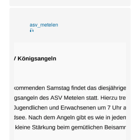
asv_metelen
🎣