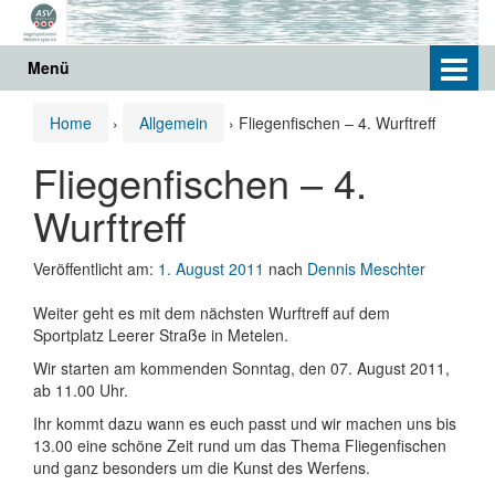
Springe
Zum
zum
Hauptmenü
Inhalt
springen
Menü
Home
›
Allgemein
›
Fliegenfischen – 4. Wurftreff
Fliegenfischen – 4.
Wurftreff
Veröffentlicht am:
1. August 2011
nach
Dennis Meschter
Weiter geht es mit dem nächsten Wurftreff auf dem
Sportplatz Leerer Straße in Metelen.
Wir starten am kommenden Sonntag, den 07. August 2011,
ab 11.00 Uhr.
Ihr kommt dazu wann es euch passt und wir machen uns bis
13.00 eine schöne Zeit rund um das Thema Fliegenfischen
und ganz besonders um die Kunst des Werfens.