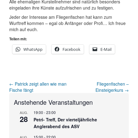
Alle ehemaligen Kursteilnehmer sind natürlich besonders
eingeladen ihre Künste aufzufrischen und zu festigen.
Jeder der Interesse am Fliegenfischen hat kann zum
Wurftreff kommen – egal ob Anfänger oder Profi… Ich freue
mich auf euch.
Teilen mit:
WhatsApp
Facebook
E-Mail
Artikel-
←
Patrick zeigt allen wie man
Fliegenfischen –
Fische fängt
Einsteigerkurs
→
Navigation
Anstehende Veranstaltungen
19:00
-
23:00
AUG.
28
Petri- Treff, Der vierteljährliche
Anglerabend des ASV
15:00
-
22:00
AUG.