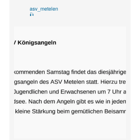
asv_metelen
🎣