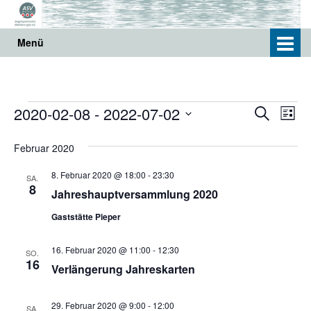
Springe
Zum
zum
Hauptmenü
Inhalt
springen
Menü
Veranstaltungen
V
V
2020-02-08
 - 
2022-07-02
S
L
e
u
e
D
i
r
c
a
Februar 2020
s
r
t
h
a
t
u
a
8. Februar 2020 @ 18:00
-
23:30
e
n
SA.
e
m
8
Jahreshauptversammlung 2020
s
n
w
ä
t
Gaststätte Pieper
s
h
a
l
t
16. Februar 2020 @ 11:00
-
12:30
l
SO.
e
16
a
Verlängerung Jahreskarten
t
n
.
u
l
n
29. Februar 2020 @ 9:00
-
12:00
SA.