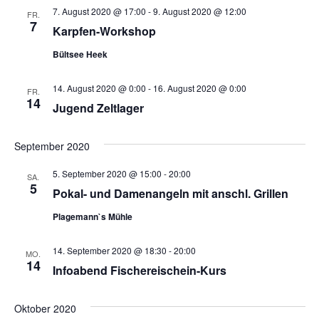
i
7. August 2020 @ 17:00
-
9. August 2020 @ 12:00
FR.
g
7
Karpfen-Workshop
a
Bültsee Heek
t
14. August 2020 @ 0:00
-
16. August 2020 @ 0:00
i
FR.
14
Jugend Zeltlager
o
n
September 2020
5. September 2020 @ 15:00
-
20:00
SA.
5
Pokal- und Damenangeln mit anschl. Grillen
Plagemann`s Mühle
14. September 2020 @ 18:30
-
20:00
MO.
14
Infoabend Fischereischein-Kurs
Oktober 2020