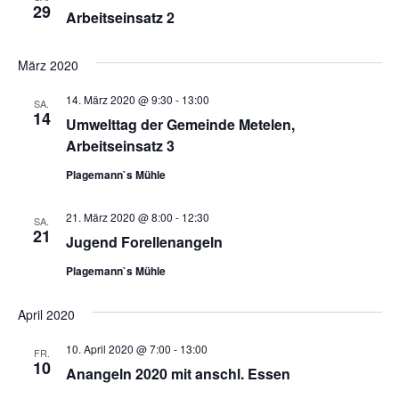
t
29
g
Arbeitseinsatz 2
u
A
n
n
März 2020
s
g
14. März 2020 @ 9:30
-
13:00
SA.
i
14
e
Umwelttag der Gemeinde Metelen,
c
Arbeitseinsatz 3
n
h
Plagemann`s Mühle
t
S
e
u
21. März 2020 @ 8:00
-
12:30
SA.
n
21
c
Jugend Forellenangeln
-
h
N
Plagemann`s Mühle
a
e
April 2020
v
u
i
10. April 2020 @ 7:00
-
13:00
FR.
n
g
10
Anangeln 2020 mit anschl. Essen
d
a