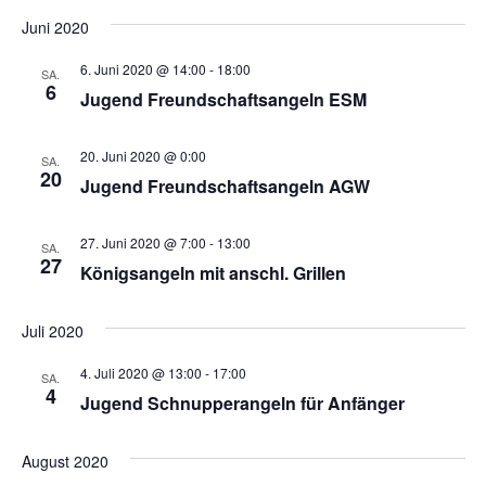
t
A
Juni 2020
i
n
o
6. Juni 2020 @ 14:00
-
18:00
SA.
6
s
n
Jugend Freundschaftsangeln ESM
i
20. Juni 2020 @ 0:00
c
SA.
20
Jugend Freundschaftsangeln AGW
h
t
27. Juni 2020 @ 7:00
-
13:00
SA.
27
e
Königsangeln mit anschl. Grillen
n
Juli 2020
,
4. Juli 2020 @ 13:00
-
17:00
N
SA.
4
Jugend Schnupperangeln für Anfänger
a
v
August 2020