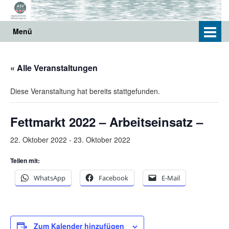
Springe
Zum
zum
Hauptmenü
Inhalt
springen
Menü
« Alle Veranstaltungen
Diese Veranstaltung hat bereits stattgefunden.
Fettmarkt 2022 – Arbeitseinsatz –
22. Oktober 2022
-
23. Oktober 2022
Teilen mit:
WhatsApp
Facebook
E-Mail
Zum Kalender hinzufügen