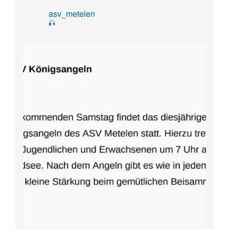
asv_metelen
🎣