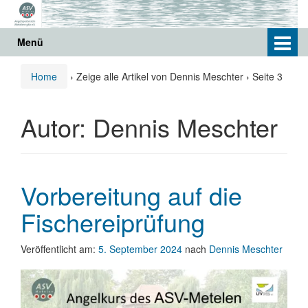
Springe
Zum
zum
Hauptmenü
Inhalt
springen
Menü
Home
›
Zeige alle Artikel von Dennis Meschter
›
Seite 3
Autor:
Dennis Meschter
Vorbereitung auf die
Fischereiprüfung
Veröffentlicht am:
5. September 2024
nach
Dennis Meschter