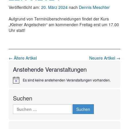
Veröffentlicht am:
20. März 2024
nach
Dennis Meschter
Aufgrund von Terminüberschneidungen findet der Kurs
„Kleiner Angelschein“ am kommenden Freitag erst um 17.00
Uhr statt!
Beitrags-
←
Ältere Artikel
Neuere Artikel
→
Navigation
Anstehende Veranstaltungen
Es sind keine anstehenden Veranstaltungen vorhanden.
H
i
n
w
Suchen
e
i
Suchen
s
nach: