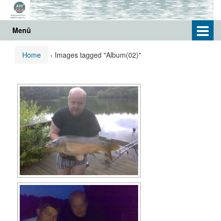
Springe
Zum
zum
Hauptmenü
Inhalt
springen
Menü
Home
›
Images tagged "Album(02)"