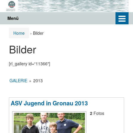
Springe
Zum
zum
Hauptmenü
Inhalt
springen
Menü
Home
›
Bilder
Bilder
[rl_gallery id=“11366″]
GALERIE
»
2013
ASV Jugend in Gronau 2013
2
Fotos