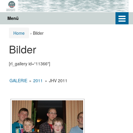
Springe
Zum
zum
Hauptmenü
Inhalt
springen
Menü
Home
›
Bilder
Bilder
[rl_gallery id=“11366″]
GALERIE
»
2011
»
JHV 2011