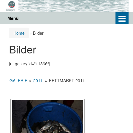
Springe
Zum
zum
Hauptmenü
Inhalt
springen
Menü
Home
›
Bilder
Bilder
[rl_gallery id=“11366″]
GALERIE
»
2011
»
FETTMARKT 2011