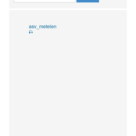
asv_metelen
🎣