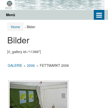
Springe
Zum
zum
Hauptmenü
Inhalt
springen
Menü
Home
›
Bilder
Bilder
[rl_gallery id=“11366″]
GALERIE
»
2006
»
FETTMARKT 2006