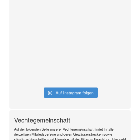
Auf Instagram folgen
Vechtegemeinschaft
Auf der folgenden Seite unserer Vechtegemeinschaft findet ihr alle
derzeitigen Mitgliedsvereine und deren Gewässerstrecken sowie
sämtliche Vorschriften und Hinweise mit der Bitte um Beachtung. Hier geht