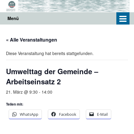
Springe
Zum
zum
Hauptmenü
Inhalt
springen
Menü
« Alle Veranstaltungen
Diese Veranstaltung hat bereits stattgefunden.
Umwelttag der Gemeinde –
Arbeitseinsatz 2
21. März @ 9:30
-
14:00
Teilen mit:
WhatsApp
Facebook
E-Mail