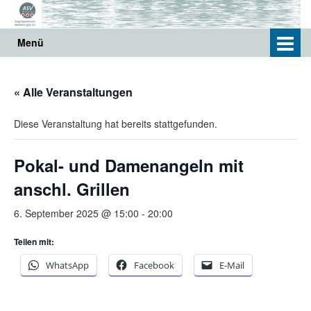
Springe
Zum
zum
Hauptmenü
Inhalt
springen
Menü
« Alle Veranstaltungen
Diese Veranstaltung hat bereits stattgefunden.
Pokal- und Damenangeln mit
anschl. Grillen
6. September 2025 @ 15:00
-
20:00
Teilen mit:
WhatsApp
Facebook
E-Mail