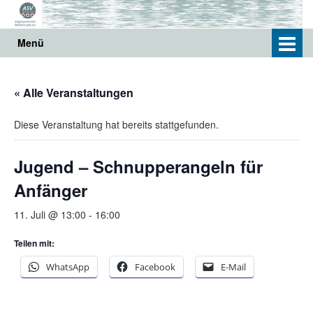
Springe
Zum
zum
Hauptmenü
Inhalt
springen
Menü
« Alle Veranstaltungen
Diese Veranstaltung hat bereits stattgefunden.
Jugend – Schnupperangeln für
Anfänger
11. Juli @ 13:00
-
16:00
Teilen mit:
WhatsApp
Facebook
E-Mail