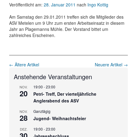
Veröffentlicht am:
28. Januar 2011
nach
Ingo Kottig
Am Samstag den 29.01.2011 treffen sich die Mitglieder des
ASV Metelen um 9 Uhr zum ersten Arbeitseinsatz in diesem
Jahr an Plagemanns Mühle. Der Vorstand bittet um
zahlreiches Erscheinen.
Beitrags-
←
Ältere Artikel
Neuere Artikel
→
Navigation
Anstehende Veranstaltungen
19:00
-
23:00
NOV.
20
Petri- Treff, Der vierteljährliche
Anglerabend des ASV
Ganztägig
NOV.
28
Jugend- Weihnachtsfeier
19:00
-
23:00
DEZ.
30
Jahresabschluss