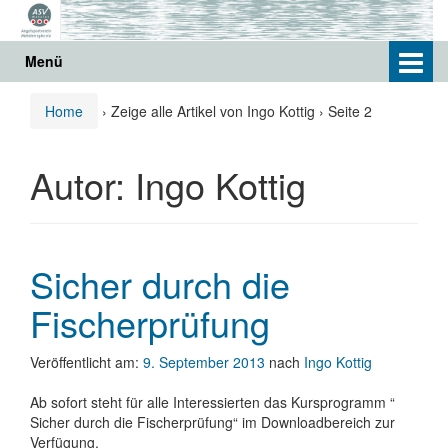
Springe
Zum
zum
Hauptmenü
Inhalt
springen
Menü
Home
›
Zeige alle Artikel von Ingo Kottig
›
Seite 2
Autor:
Ingo Kottig
Sicher durch die
Fischerprüfung
Veröffentlicht am:
9. September 2013
nach
Ingo Kottig
Ab sofort steht für alle Interessierten das Kursprogramm “
Sicher durch die Fischerprüfung“ im Downloadbereich zur
Verfügung.